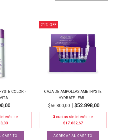
21
%
OFF
YSTE COLOR -
CAJA DE AMPOLLAS AMETHYSTE
VITA
HYDRATE - FAR...
00,00
$52.898,00
$66.800,00
 interés de
3
cuotas sin interés de
3,33
$17.632,67