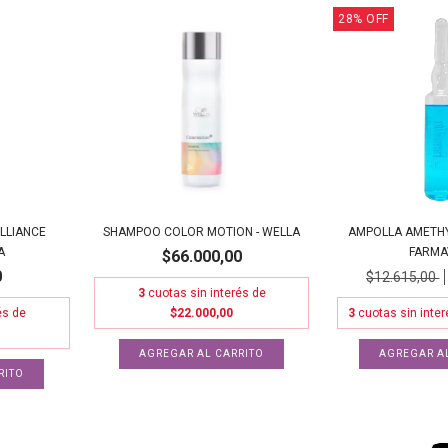
28
%
OFF
LLIANCE
SHAMPOO COLOR MOTION - WELLA
AMPOLLA AMETHY
A
FARMA
$66.000,00
0
$12.615,00
3
cuotas sin interés de
és de
$22.000,00
3
cuotas sin inte