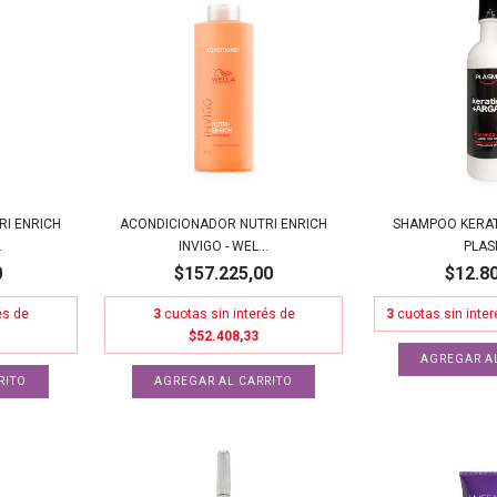
I ENRICH
ACONDICIONADOR NUTRI ENRICH
SHAMPOO KERAT
.
INVIGO - WEL...
PLA
0
$157.225,00
$12.8
és de
3
cuotas sin interés de
3
cuotas sin inte
$52.408,33