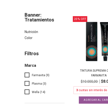
Banner:
Tratamientos
20
%
OFF
Nutrición
Color
Filtros
Marca
TINTURA SUPREMA C
Farmavita (9)
FARMAVITA
$8.
$10.000,00
Plasma (3)
3
cuotas sin interés de
Wella (14)
AGREGAR AL CAR