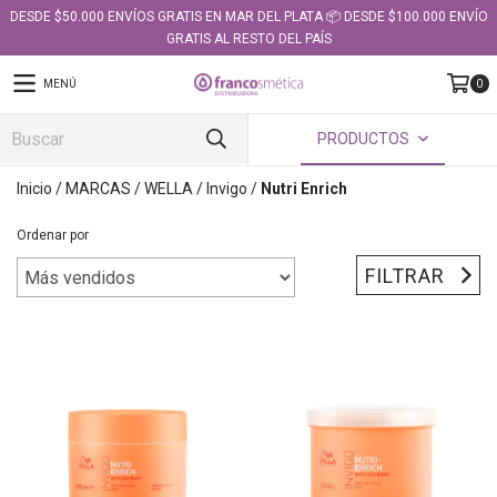
DESDE $50.000 ENVÍOS GRATIS EN MAR DEL PLATA 📦 DESDE $100.000 ENVÍO
GRATIS AL RESTO DEL PAÍS
MENÚ
0
PRODUCTOS
Inicio
/
MARCAS
/
WELLA
/
Invigo
/
Nutri Enrich
Ordenar por
FILTRAR