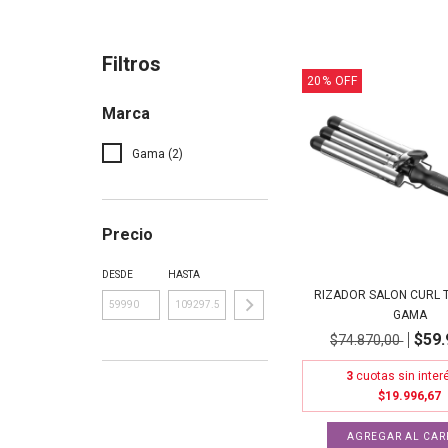
Filtros
20
%
OFF
Marca
Gama (2)
Precio
DESDE
HASTA
RIZADOR SALON CURL T
GAMA
$59.
$74.870,00
3
cuotas sin inter
$19.996,67