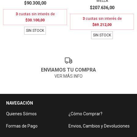
WELLA
$90.300,00
$207.636,00
3
cuotas sin interés de
3
cuotas sin interés de
$30.100,00
$69.212,00
SIN STOCK
SIN STOCK
ENVIAMOS TU COMPRA
VER MÁS INFO
NAVEGACIÓN
Quienes Sómos
¿Cómo Comprar?
Formas de Pago
Envios, Cambios y Devoluciones