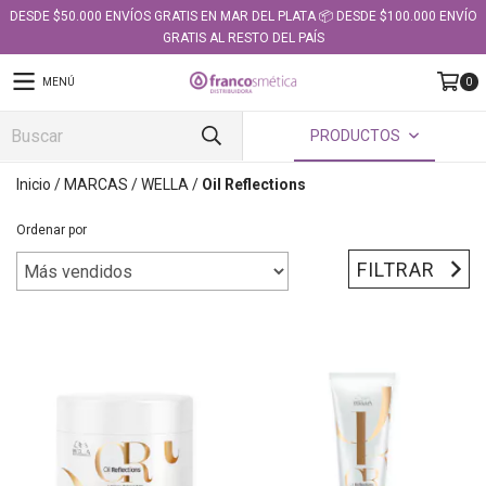
DESDE $50.000 ENVÍOS GRATIS EN MAR DEL PLATA 📦 DESDE $100.000 ENVÍO
GRATIS AL RESTO DEL PAÍS
MENÚ
0
PRODUCTOS
Inicio
/
MARCAS
/
WELLA
/
Oil Reflections
Ordenar por
FILTRAR