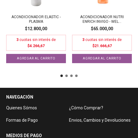
ACONDICIONADOR ELASTIC -
ACONDICIONADOR NUTRI
PLASMA
ENRICH INVIGO - WEL...
$12.800,00
$65.000,00
3
cuotas sin interés de
3
cuotas sin interés de
$4.266,67
$21.666,67
NAVEGACIÓN
Quienes Sómos
¿Cómo Comprar?
Formas de Pago
Envios, Cambios y Devoluciones
MEDIOS DE PAGO